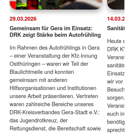
29.03.2026
14.03.2026
Gemeinsam für Gera im Einsatz:
Sanitätsdi
DRK zeigt Stärke beim Autofrühling
Heute siche
Im Rahmen des Autofrühlings in Gera
DRK KV Ger
– einer Veranstaltung der Kfz-Innung
Veranstalt
Ostthüringen – waren wir Teil der
sanitätsdie
Blaulichtmeile und konnten
Einsatzkrä
gemeinsam mit anderen
wir vor Ort
Hilfsorganisationen und Institutionen
Besucherin
unsere Arbeit präsentieren. Vertreten
sorgen. Wi
waren zahlreiche Bereiche unseres
Veranstaltu
DRK-Kreisverbandes Gera-Stadt e.V.:
euch im Eins
das Jugendrotkreuz, der
benötigen o
Rettungsdienst, die Bereitschaft sowie
sprecht bit