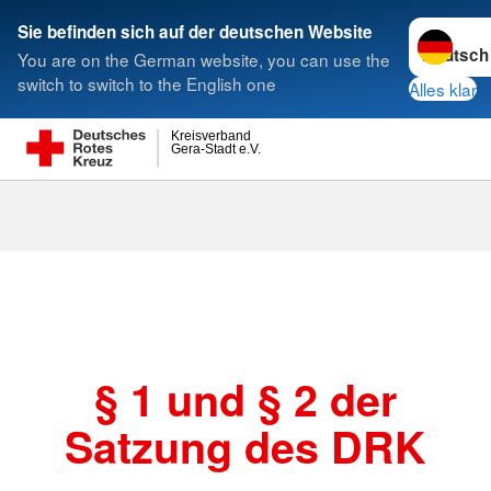
Sprache w
Sie befinden sich auf der deutschen Website
You are on the German website, you can use the
Suche
switch to switch to the English one
Alles klar
Kreisverband
Gera-Stadt e.V.
Satzung
§ 1 und § 2 der
Satzung des DRK