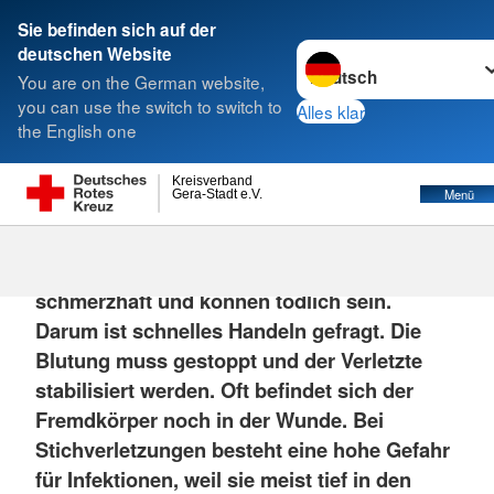
Sie befinden sich auf der
Sprache wechseln zu
deutschen Website
Suche
You are on the German website,
you can use the switch to switch to
Alles klar
the English one
Kreisverband
Menü
Gera-Stadt e.V.
Stichverletzungen, beispielsweise durch
Messer, bluten häufig sehr stark, sie sind
schmerzhaft und können tödlich sein.
Darum ist schnelles Handeln gefragt. Die
Blutung muss gestoppt und der Verletzte
stabilisiert werden. Oft befindet sich der
Fremdkörper noch in der Wunde. Bei
Stichverletzungen besteht eine hohe Gefahr
für Infektionen, weil sie meist tief in den