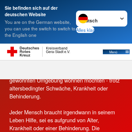
Sie befinden sich auf der
Sprache wechseln zu
deutschen Website
Suche
You are on the German website,
you can use the switch to switch to
Alles klar
the English one
Kreisverband
Menü
Gera-Stadt e.V.
Hilfe auf Knopfdruck! Unser Hautnotruf ist ein
Angebot für Senioren, die sicher in ihrer
gewohnten Umgebung wohnen möchten - trotz
altersbedingter Schwäche, Krankheit oder
Behinderung.
Jeder Mensch braucht irgendwann in seinem
Leben Hilfe, sei es aufgrund von Alter,
Krankheit oder einer Behinderung. Die