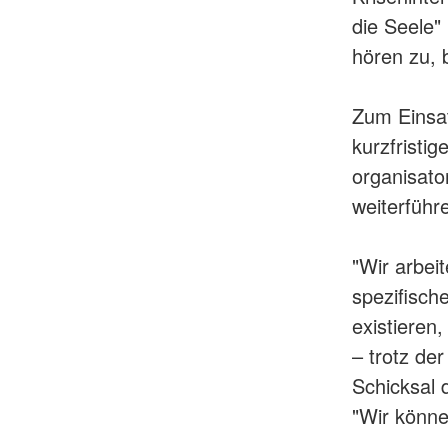
die Seele" 
hören zu, 
Zum Einsa
kurzfristi
organisato
weiterführ
"Wir arbei
spezifisch
existieren,
– trotz de
Schicksal d
"Wir können