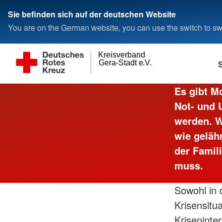
Sie befinden sich auf der deutschen Website
You are on the German website, you can use the switch to swi
Kreisverband
Gera-Stadt e.V.
Es gibt M
Erste Hilfe
Ansprechpartner
Alltagshilfen
Präsidium
Not- und 
Ausbildung
Rettungsdienst
werden. W
wie geläh
der Famil
muss.
Sowohl in 
Krisensitu
Kriseninte