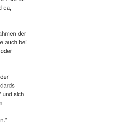
d da,
Rahmen der
ne auch bei
 oder
 der
ndards
" und sich
em
n."