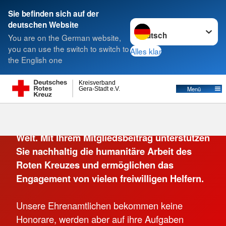
Sie befinden sich auf der
Sprache wechseln zu
deutschen Website
Suche
You are on the German website,
you can use the switch to switch to
Alles klar
the English one
Kreisverband
Menü
Gera-Stadt e.V.
Das Rote Kreuz hilft dort, wo Hilfe benötigt
wird – in Deutschland und auf der ganzen
Welt. Mit Ihrem Mitgliedsbeitrag unterstützen
Sie nachhaltig die humanitäre Arbeit des
Roten Kreuzes und ermöglichen das
Engagement von vielen freiwilligen Helfern.
Unsere Ehrenamtlichen bekommen keine
Honorare, werden aber auf ihre Aufgaben