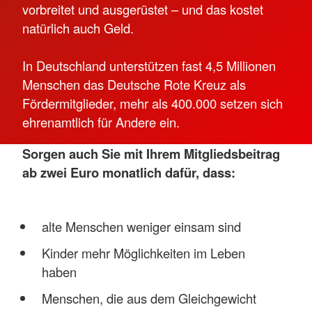
vorbreitet und ausgerüstet – und das kostet
natürlich auch Geld.
In Deutschland unterstützen fast 4,5 Millionen
Menschen das Deutsche Rote Kreuz als
Fördermitglieder, mehr als 400.000 setzen sich
ehrenamtlich für Andere ein.
Sorgen auch Sie mit Ihrem Mitgliedsbeitrag
ab zwei Euro monatlich dafür, dass:
alte Menschen weniger einsam sind
Kinder mehr Möglichkeiten im Leben
haben
Menschen, die aus dem Gleichgewicht